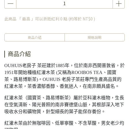
此商品 「 最高 」可以折抵紅利
0
點 (約等於
NT$0
)
商品介紹
規格說明
商品介紹
OUHUIS老房子 茶莊建於1885年，位於南非西開普敦省，於
1951年開始種植紅灌木茶 (又稱為ROOIBOS TEA、國寶
茶、路易博斯茶)。OUHUIS 老房子茶莊專門生產高品質的
紅灌木茶，茶香濃郁香醇、香氣迷人，在南非頗具盛名。
紅灌木茶（國寶茶、路易博斯茶）屬於豆科灌木植物，生長
在空氣清新、陽光普照的南非賽德堡山脈，其根部深入地下
吸收水分和礦物質，針型細長的葉子能保存養份。
紅灌木茶由於無咖啡因、低單寧酸、不含草酸，男女老少均