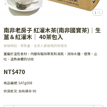
1
/
1
南非老房子 紅灌木茶(南非國寶茶)｜生
薑＆紅灌木｜ 40茶包入
無咖啡因、零熱量，全家人都能喝的保健茶
薑屬於溫性食材，內服有驅除寒氣和濕氣、消除水腫、健胃、止
吐、溫熱身體的功效
NT$470
商品編號:
SATg008
供貨狀況:
尚有庫存 90