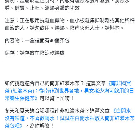
說明：薑屬於溫性食材，內服有驅除寒氣和濕氣、消除水
腫、健胃、止吐、溫熱身體的功效
注意：正在服用抗凝血藥物、血小板凝集抑制劑或其他稀釋
血液的人，請勿飲用。
燥熱、陰虛火旺人士，請斟酌。
內容物：一盒裡面有40個茶包
保存：請存放在陰涼乾燥處
如何挑選適合自己的南非紅灌木茶？ 這篇文章
《南非國寶
茶 (紅灌木茶)：從南非到世界各地，男女老少均可飲用的日
常養生保健茶》
可以幫上忙唷！
冬天和夏天適合喝哪種南非紅灌木茶？這篇文章
《白開水
沒有味道，不喜歡喝水！試試在白開水裡放入南非紅灌木茶
茶包吧》
，為你解答！