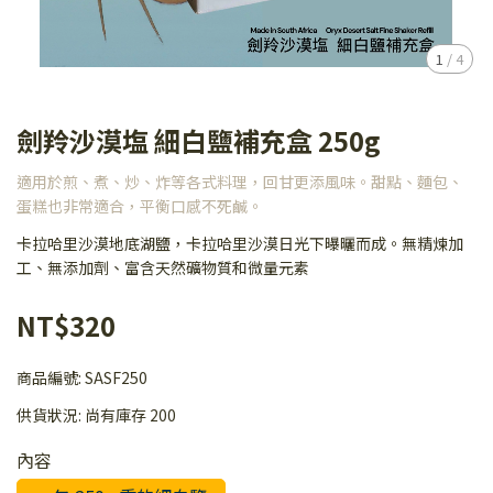
1
/
4
劍羚沙漠塩 細白鹽補充盒 250g
適用於煎、煮、炒、炸等各式料理，回甘更添風味。甜點、麵包、
蛋糕也非常適合，平衡口感不死鹹。
卡拉哈里沙漠地底湖鹽，卡拉哈里沙漠日光下曝曬而成。無精煉加
工、無添加劑、富含天然礦物質和微量元素
NT$320
商品編號:
SASF250
供貨狀況:
尚有庫存 200
內容