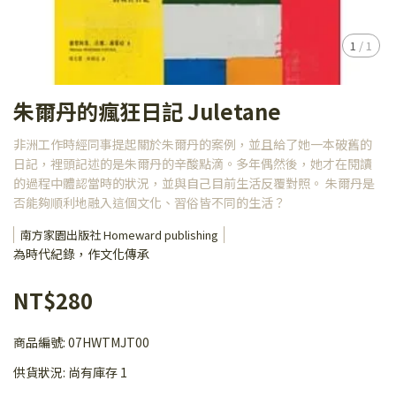
1
/
1
朱爾丹的瘋狂日記 Juletane
非洲工作時經同事提起關於朱爾丹的案例，並且給了她一本破舊的
日記，裡頭記述的是朱爾丹的辛酸點滴。多年偶然後，她才在閱讀
的過程中體認當時的狀況，並與自己目前生活反覆對照。 朱爾丹是
否能夠順利地融入這個文化、習俗皆不同的生活？
南方家園出版社 Homeward publishing
為時代紀錄，作文化傳承
NT$280
商品編號:
07HWTMJT00
供貨狀況:
尚有庫存 1