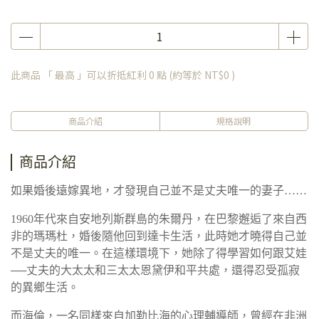
此商品 「 最高 」可以折抵紅利
0
點 (約等於
NT$0
)
商品介紹
規格說明
商品介紹
如果婚後遠嫁異地，才發現自己並不是丈夫唯一的妻子……
1960年代來自安地列斯群島的朱爾丹，在巴黎邂逅了來自西
非的瑪瑪杜，婚後隨他回到達卡生活，此時她才曉得自己並
不是丈夫的唯一。在這樣環境下，她除了得學習如何跟艾娃
──丈夫的大太太和三太太恩黛伊和平共處，還得忍受孤寂
的異鄉生活。
而海倫，一名同樣來自加勒比海的心理輔導師，曾經在非洲