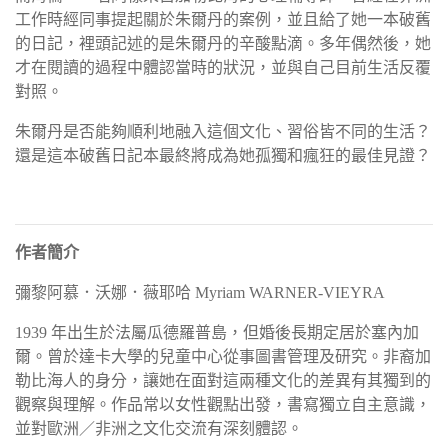
工作時經同事提起關於朱爾丹的案例，並且給了她一本破舊
的日記，裡頭記述的是朱爾丹的辛酸點滴。多年偶然後，她
才在閱讀的過程中體認當時的狀況，並與自己目前生活反覆
對照。
朱爾丹是否能夠順利地融入這個文化、習俗皆不同的生活？
還是這本破舊日記本最終將成為她孤獨和瘋狂的最佳見證？
作者簡介
彌黎阿慕．沃娜．薇耶哈 Myriam WARNER-VIEYRA
1939 年出生於法屬瓜德羅普島，但婚後長期定居於塞內加
爾。曾於達卡大學的兒童中心從事圖書管理及研究。非裔加
勒比海人的身分，讓她在面對這兩種文化的差異有其獨到的
觀察與理解。作品常以女性觀點出發，書寫獨立自主意識，
並對歐洲／非洲之文化交流有深刻體認。