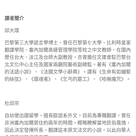
譯者簡介
邱大環
巴黎第三大學語言學博士，曾任巴黎第七大學、比利時皇家
翻譯學院、塞內加爾高級管理學院等校之中文教師，在國內
歷任台大、淡江及台師大副教授，亦曾擔任文建會駐巴黎台
北文化中心主任及國家兩廳院藝術副總監。著有《塞內加爾
的法語小說》、《法國文學小辭典》。譯有《生命有如繃緊
的絲弦》、《還魂者》、《乞丐的罷工》、《哈喇魔咒》。
杜邱宗
自幼便出國留學，擅長歐語系外文。目前為專職翻譯。曾在
非洲塞內加爾居住約兩年的時間，概略瞭解當地民俗風情，
因此決定發揮所長，翻譯這本原文法文的小說，以此向華人