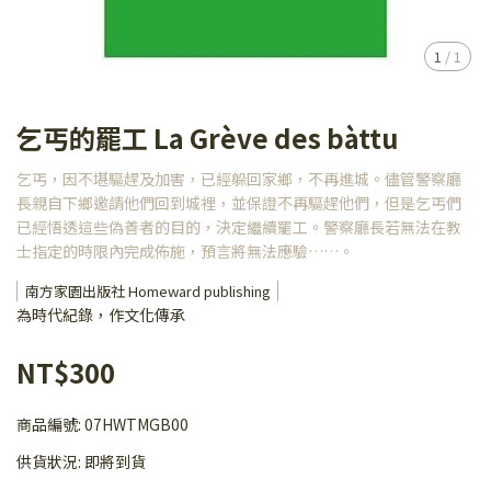
1
/
1
乞丐的罷工 La Grève des bàttu
乞丐，因不堪驅趕及加害，已經躲回家鄉，不再進城。儘管警察廳
長親自下鄉邀請他們回到城裡，並保證不再驅趕他們，但是乞丐們
已經悟透這些偽善者的目的，決定繼續罷工。警察廳長若無法在教
士指定的時限內完成佈施，預言將無法應驗……。
南方家園出版社 Homeward publishing
為時代紀錄，作文化傳承
NT$300
商品編號:
07HWTMGB00
供貨狀況:
即將到貨