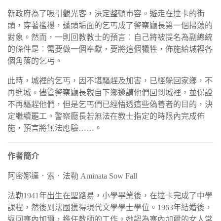
新政府為了吸引觀光客，決定整頓市容。遊走在達卡的街
頭，穿著襤褸，蓬頭垢面的乞丐成了警察廳長第一個掃蕩的
對象。然而，一則回教教士的預言：自己將被提名為副總統
的條件是：需要做一個奉獻，要將這個犧牲，佈施給城裡各
個角落的乞丐。
此時，城裡的乞丐，因不堪驅趕及加害，已經躲回家鄉，不
再進城。儘管警察廳長親自下鄉邀請他們回到城裡，並保證
不再驅趕他們，但是乞丐們已經悟透這些偽善者的目的，決
定繼續罷工。警察廳長若無法在教士指定的時限內完成佈
施，預言將無法應驗……。
作者簡介
阿密娜達．索．法勒 Aminata Sow Fall
法勒1941年出生在聖路易，小學畢業後，在達卡完成了中學
課程，然後到法國獲得現代文學學士學位。1963年結婚後，
返回塞內加爾，擔任教師的工作。她認為塞內加爾的女人常